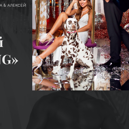
А & АЛЕКСЕЙ
й
NG»