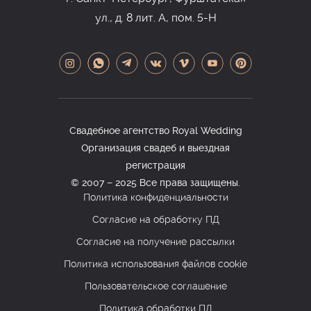
ещё одного селебрити «Ди-
ул., д. 8 лит. А, пом.
5-Н
джей», дым кальянов и отдых в
бассейне.
Завершилось шикарное
торжество в честь молодых
Свадебное агентство Royal Wedding
только под утро. Счастливые
Организация свадеб и выездная
Максим и Кристина, радостные
регистрация
гости и волшебный остров,
© 2007 − 2025 Все права защищены.
который объединил всех в этот
Политика конфиденциальности
поистине судьбоносный день.
Согласие на обработку ПД
Согласие на получение рассылки
Политика использования файлов cookie
Скрыть
Пользовательское соглашение
Политика обработки ПД