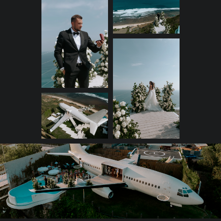
должно было случится, ведь так
запланировала Вселенная ещё
до рождения молодых. Невеста,
а она же нумеролог номер
1 — как никто об этом знает.
Расскажем об уникальном
проекте для Кристины
и Максима. Проведена большая
и сложная работа, учтено
столько мелочей
— но результат всё оправдал!
Сначала девичник с Ритой