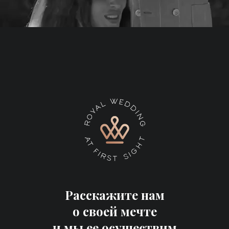
Свадебный ужин на
побережье океана
После выездной церемонии
бракосочетания на крыле
самолета и праздничных
фейерверков, гости оказались
на второй локации. Это место с
видом на океан, куда мы
привезли всё необходимое
оборудование и создали
красивейшую локацию для
праздничного вечера. Привезли
Расскажите нам
сюда организаторов,
о своей мечте
декораторов, ведущих и
и мы ее осуществим