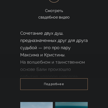
Смотреть
свадебное видео
Сочетание двух душ,
предназначенных друг для друга
судьбой — это про пару
Максима и Кристины.
На волшебном и таинственном
основе Бали произошло
событие, которое навсегда
объединило двух молодых
Подробнее
людей. Всë торжество было
пронизано магией
и предначертанностью — так