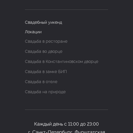
все зажигают с кавер-группой,
встречают самую большую
звезду этого вечера — Артура
Свадебный уикенд
Пирожкова с его хитами.
Локации
Свадьба в ресторане
Без классических традиций
Свадьба во дворце
тоже не обошлось. Невеста
Свадьба в Константиновском дворце
бросает букет, жених —
Свадьба в замке БИП
подвязку. Кто знает, может на
Свадьба в отеле
этой свадьбе кто-то тоже
Свадьба на природе
найдёт координаты своей
любви? Это атмосферная,
запоминающаяся кульминация
всего дня. Волшебная ночь
Каждый день с 11:00 до 23:00
продолжается — выступление
г.
Санкт-Петербург,
Фурштатская