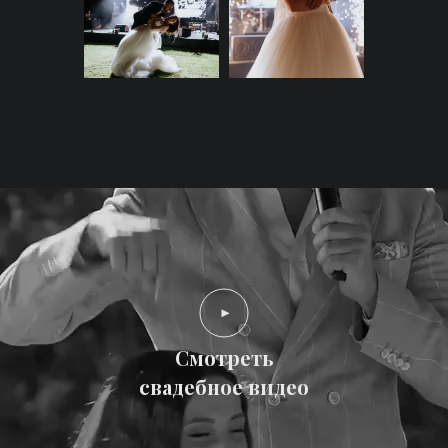
И вот они вместе. Счастливые,
бесконечно влюбленные и
вдохновлённые. Два сердца
соединяются и следуют одной
траектории под балийским
небом. Их встреча —
пересечение двух координат,
созданное ещё в давние
времена, когда Вселенная
составляла свои шифры судьбы.
И в этот волнительный момент
Смотреть
они меняются кольцами и
свадебное видео
клянутся друг другу идти рука
об руку до конца жизни.