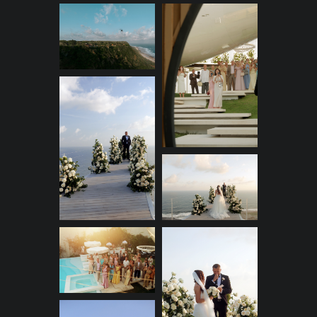
Дакотой, группой Marselle
и мальчишник на яхте. А затем
и самый главный свадебный
день. Океанский бриз,
балийское солнце, роскошная
свадьба на крыле самолета
на 55 человек, выступления
знаменитых российских
селебрити и дни, полные
любви, радости и настоящей
красоты.
Концепция:
«Координаты любви»
Встреча двух людей, чьи души