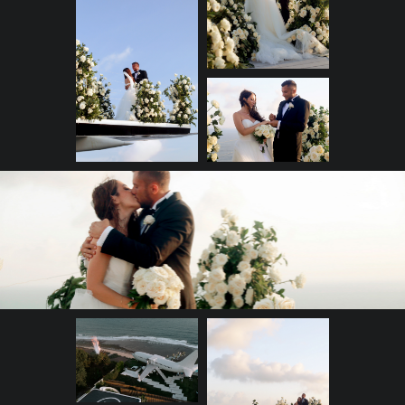
предназначены быть вместе,
подобна моменту, когда объект
появляется на экране радара.
Жизненные пути и
обстоятельства столь
удивительным образом
складываются, что «точки
координат» совпадают в
определенный момент
времени. Этот момент судьбы
приводит к свадьбе, где знаки
любви становятся ясными и
видимыми для всех
присутствующих.