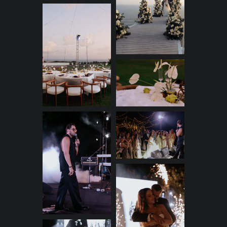
Встреча молодых,
прилетевших на
вертолёте
Все гости сидят на крыле
самолета и предвкушают
появление пары. А оно было
поистине впечатляющим —
жених и невеста прилетели на
место торжества прямо на
вертолёте! Ведущий
рассказывает историю слияния
двух сердец, и под бурные
аплодисменты Максим и
Кристина выходят к гостям.